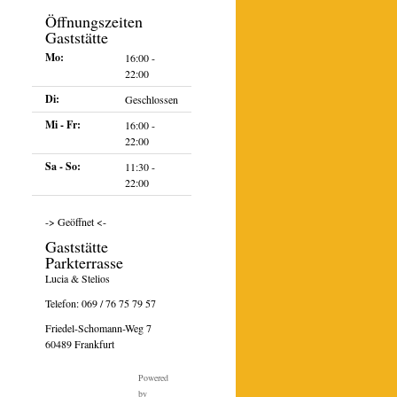
Öffnungszeiten
Gaststätte
Mo:
16:00 -
22:00
Di:
Geschlossen
Mi - Fr:
16:00 -
22:00
Sa - So:
11:30 -
22:00
ltung
ngen
n-
-> Geöffnet <-
on
Gaststätte
Parkterrasse
Lucia & Stelios
Telefon:
069 / 76 75 79 57
Friedel-Schomann-Weg 7
60489 Frankfurt
Powered
by