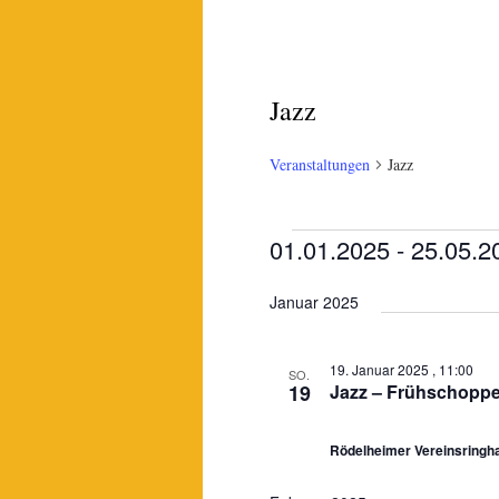
Jazz
Veranstaltungen
Jazz
Veranstaltungen
01.01.2025
 - 
25.05.2
Datum
Januar 2025
wählen.
19. Januar 2025 , 11:00
SO.
19
Jazz – Frühschoppe
Rödelheimer Vereinsring