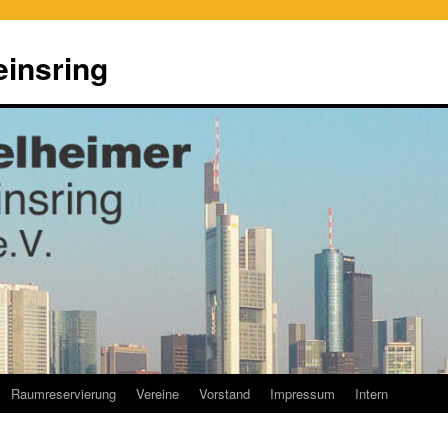
einsring
Raumreservierung
Vereine
Vorstand
Impressum
Intern