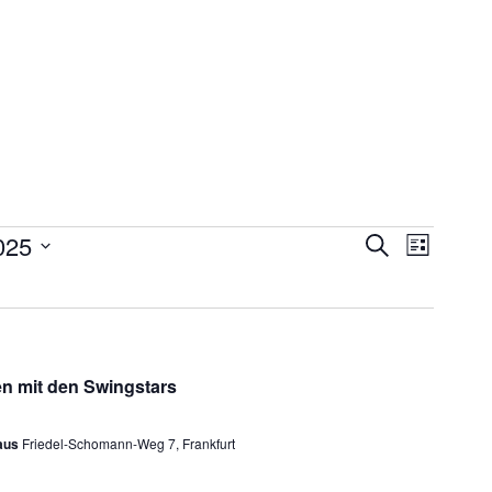
025
Veransta
Veranstaltu
Suche
Liste
Ansichte
Suche
Navigati
und
Ansichten,
n mit den Swingstars
Navigation
haus
Friedel-Schomann-Weg 7, Frankfurt