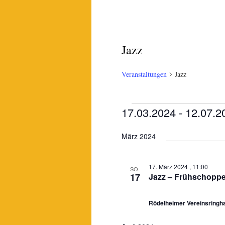
Jazz
Veranstaltungen
Jazz
Veranstaltungen
17.03.2024
 - 
12.07.2
Datum
März 2024
wählen.
17. März 2024 , 11:00
SO.
17
Jazz – Frühschopp
Rödelheimer Vereinsring