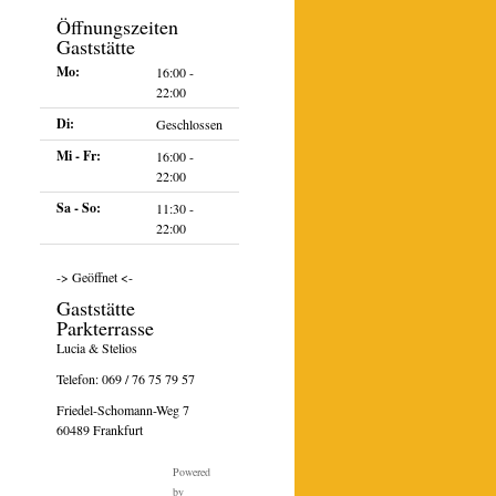
Öffnungszeiten
Gaststätte
Mo:
16:00 -
22:00
Di:
Geschlossen
Mi - Fr:
16:00 -
22:00
Sa - So:
11:30 -
22:00
ltung
ngen
n-
-> Geöffnet <-
on
Gaststätte
Parkterrasse
Lucia & Stelios
Telefon:
069 / 76 75 79 57
Friedel-Schomann-Weg 7
60489 Frankfurt
Powered
by