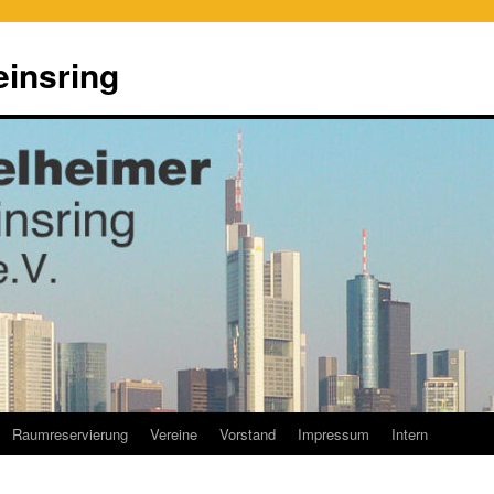
einsring
Raumreservierung
Vereine
Vorstand
Impressum
Intern