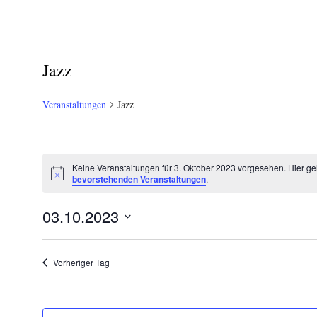
Jazz
Veranstaltungen
Jazz
Veranstaltungen
Keine Veranstaltungen für 3. Oktober 2023 vorgesehen. Hier ge
Hinweis
für
bevorstehenden Veranstaltungen
.
3.
03.10.2023
Oktober
Datum
wählen.
2023
Vorheriger Tag