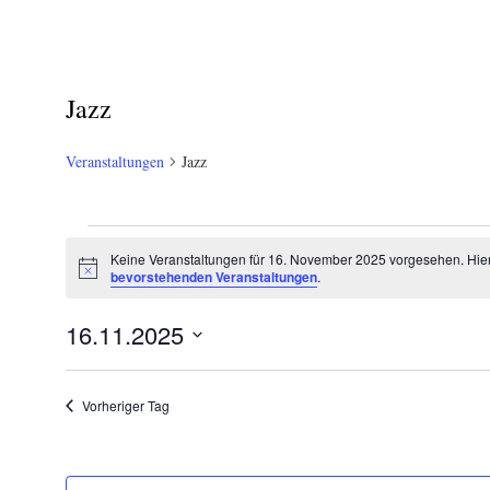
Jazz
Veranstaltungen
Jazz
Veranstaltungen
Keine Veranstaltungen für 16. November 2025 vorgesehen. Hie
Hinweis
für
bevorstehenden Veranstaltungen
.
16.
16.11.2025
November
Datum
wählen.
2025
Vorheriger Tag