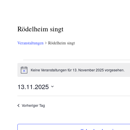
Rödelheim singt
Veranstaltungen
Rödelheim singt
Veranstaltungen
Keine Veranstaltungen für 13. November 2025 vorgesehen.
Hinweis
für
13.
13.11.2025
November
Datum
wählen.
2025
Vorheriger Tag