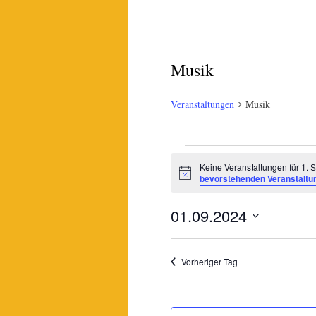
Musik
Veranstaltungen
Musik
Veranstaltungen
Keine Veranstaltungen für 1.
Hinweis
für
bevorstehenden Veranstaltu
1.
01.09.2024
September
Datum
wählen.
2024
Vorheriger Tag