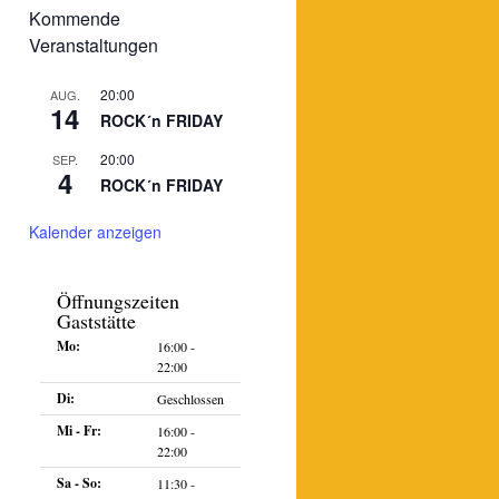
Kommende
Veranstaltungen
20:00
AUG.
14
ROCK´n FRIDAY
20:00
SEP.
4
ROCK´n FRIDAY
Kalender anzeigen
Öffnungszeiten
Gaststätte
ltung
ngen
Mo:
16:00 -
n-
22:00
on
Di:
Geschlossen
Mi - Fr:
16:00 -
22:00
Sa - So:
11:30 -