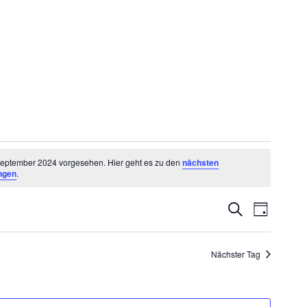
 September 2024 vorgesehen. Hier geht es zu den
nächsten
ngen
.
Veransta
Veranstaltu
Suche
Tag
Ansichte
Suche
Navigati
Nächster Tag
und
Ansichten,