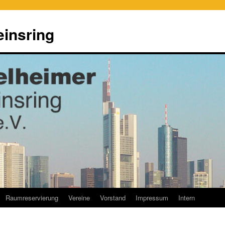
einsring
Raumreservierung
Vereine
Vorstand
Impressum
Intern