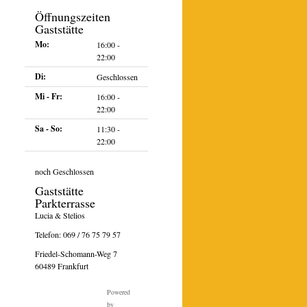
Öffnungszeiten
Gaststätte
Mo:
16:00 -
22:00
Di:
Geschlossen
Mi - Fr:
16:00 -
22:00
Sa - So:
11:30 -
22:00
noch Geschlossen
Gaststätte
Parkterrasse
ltung
ngen
Lucia & Stelios
n-
Telefon:
069 / 76 75 79 57
on
Friedel-Schomann-Weg 7
60489 Frankfurt
Powered
by