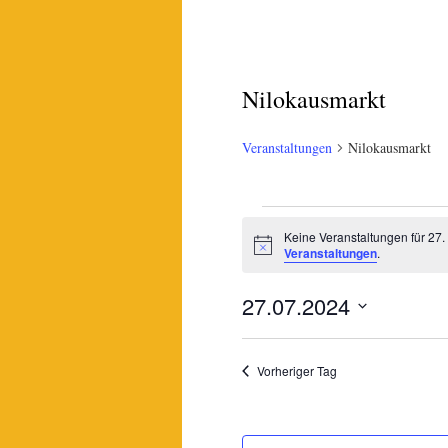
Nilokausmarkt
Veranstaltungen
Nilokausmarkt
Veranstaltungen
Keine Veranstaltungen für 27.
Hinweis
für
Veranstaltungen
.
27.
27.07.2024
Juli
Datum
wählen.
2024
Vorheriger Tag