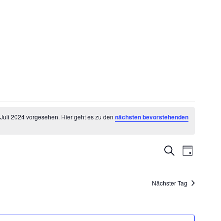
 Juli 2024 vorgesehen. Hier geht es zu den
nächsten bevorstehenden
Veransta
Veranstaltu
Suche
Tag
Ansichte
Suche
Navigati
Nächster Tag
und
Ansichten,