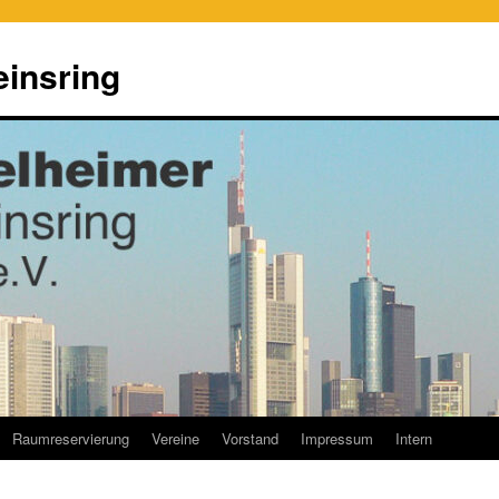
einsring
Raumreservierung
Vereine
Vorstand
Impressum
Intern