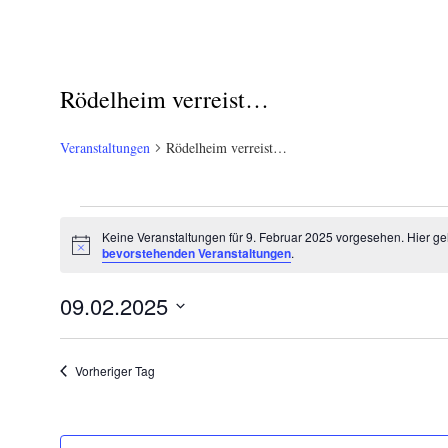
Rödelheim verreist…
Veranstaltungen
Rödelheim verreist…
Veranstaltungen
Keine Veranstaltungen für 9. Februar 2025 vorgesehen. Hier ge
Hinweis
für
bevorstehenden Veranstaltungen
.
9.
09.02.2025
Februar
Datum
wählen.
2025
Vorheriger Tag