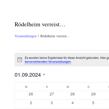
Rödelheim verreist…
Veranstaltungen
Rödelheim verreist…
Veranstaltungen
Es wurden keine Ergebnisse für diese Ansicht gefunden. Hier g
Hinweis
bevorstehenden Veranstaltungen
.
01.09.2024
Datum
Kalender
wählen.
M
MONTAG
D
DIENSTAG
M
MITTWOCH
D
DONNERSTAG
0
0
0
0
26
27
28
29
von
Veranstaltungen
Veranstaltungen
Veranstaltungen
Veranstal
0
0
0
0
2
3
4
5
Veranstaltungen
Veranstaltungen
Veranstaltungen
Veranstaltungen
Veransta