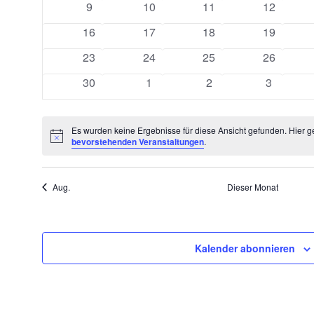
0
0
0
0
9
10
11
12
Veranstaltungen
Veranstaltungen
Veranstaltungen
Veranstal
0
0
0
0
16
17
18
19
Veranstaltungen
Veranstaltungen
Veranstaltungen
Veranstal
0
0
0
0
23
24
25
26
Veranstaltungen
Veranstaltungen
Veranstaltungen
Veranstal
0
0
0
0
30
1
2
3
Veranstaltungen
Veranstaltungen
Veranstaltungen
Veransta
Es wurden keine Ergebnisse für diese Ansicht gefunden. Hier g
Hinweis
bevorstehenden Veranstaltungen
.
Aug.
Dieser Monat
Kalender abonnieren