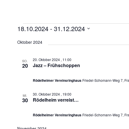
Veranstaltungen
18.10.2024
 - 
31.12.2024
Datum
Oktober 2024
wählen.
20. Oktober 2024 , 11:00
SO.
20
Jazz – Frühschoppen
Rödelheimer Vereinsringhaus
Friedel-Schomann-Weg 7, Fra
30. Oktober 2024 , 19:00
MI.
30
Rödelheim verreist…
Rödelheimer Vereinsringhaus
Friedel-Schomann-Weg 7, Fra
November 2024