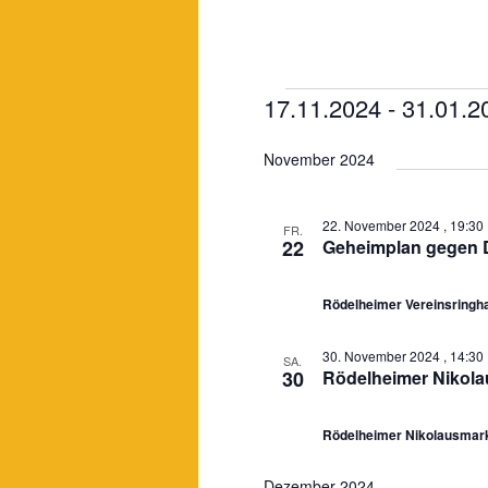
Veranstaltungen
17.11.2024
 - 
31.01.2
Datum
November 2024
wählen.
22. November 2024 , 19:30
FR.
22
Geheimplan gegen 
Rödelheimer Vereinsring
30. November 2024 , 14:30
SA.
30
Rödelheimer Nikola
Rödelheimer Nikolausmar
Dezember 2024