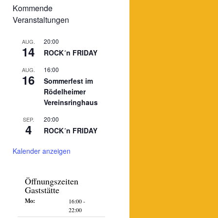
Kommende
Veranstaltungen
20:00
AUG.
ltung
ngen
14
ROCK´n FRIDAY
n-
16:00
AUG.
on
16
Sommerfest im
Rödelheimer
Vereinsringhaus
20:00
SEP.
4
ROCK´n FRIDAY
Kalender anzeigen
Öffnungszeiten
Gaststätte
Mo:
16:00 -
22:00