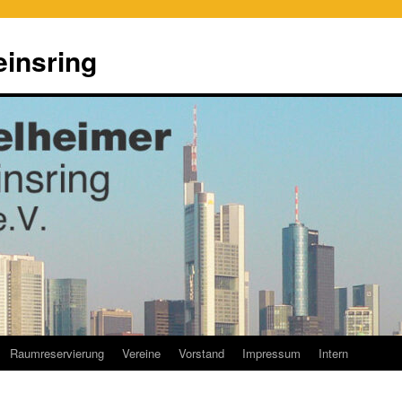
einsring
Raumreservierung
Vereine
Vorstand
Impressum
Intern