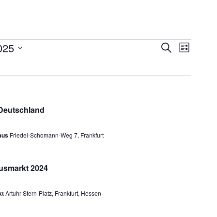
025
Veransta
Veranstaltu
Suche
Liste
Ansichte
Suche
Navigati
und
Ansichten,
Deutschland
Navigation
haus
Friedel-Schomann-Weg 7, Frankfurt
usmarkt 2024
kt
Artuhr-Stern-Platz, Frankfurt, Hessen