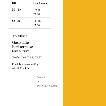
Di:
Geschlossen
Mi - Fr:
16:00 -
22:00
Sa - So:
11:30 -
22:00
-> Geöffnet <-
Gaststätte
Parkterrasse
Lucia & Stelios
Telefon:
069 / 76 75 79 57
Friedel-Schomann-Weg 7
60489 Frankfurt
Powered
by
crosswordsolver.com