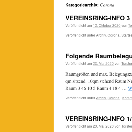
Corona
Kategoriearchiv:
VEREINSRING-INFO 3 
Veröffentlicht am
12. Oktober 2020
von
To
Veröffentlicht unter
Ar­chiv
,
Corona
,
Startse
Folgende Raumbelegun
Veröffentlicht am
23. Mai 2020
von
Torste
Raumgrößen und max. Belegungsza
qm sitzend, 10qm stehend Raum Nr
Raum 3 46 10 5 Raum 4 18 4 …
We
Veröffentlicht unter
Ar­chiv
,
Corona
|
Komme
VEREINSRING-INFO 1/
Veröffentlicht am
23. Mai 2020
von
Torste