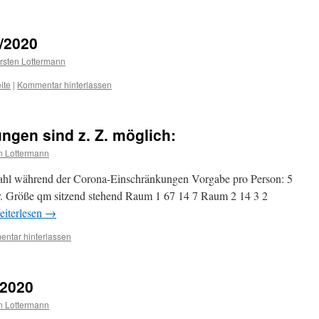
/2020
rsten Lottermann
ite
|
Kommentar hinterlassen
gen sind z. Z. möglich:
n Lottermann
hl während der Corona-Einschränkungen Vorgabe pro Person: 5
. Größe qm sitzend stehend Raum 1 67 14 7 Raum 2 14 3 2
iterlesen
→
ntar hinterlassen
2020
n Lottermann