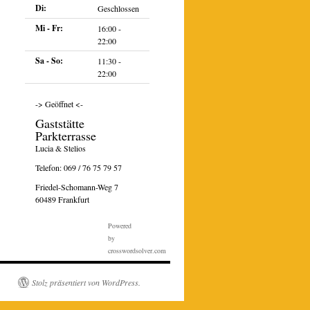
Di:
Geschlossen
Mi - Fr:
16:00 -
22:00
Sa - So:
11:30 -
22:00
-> Geöffnet <-
Gaststätte
Parkterrasse
Lucia & Stelios
Telefon:
069 / 76 75 79 57
Friedel-Schomann-Weg 7
60489 Frankfurt
Powered
by
crosswordsolver.com
Stolz präsentiert von WordPress.