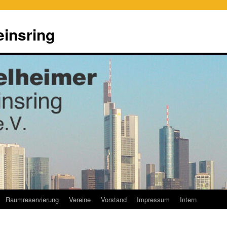
einsring
Raumreservierung
Vereine
Vorstand
Impressum
Intern