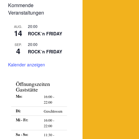
Kommende
Veranstaltungen
20:00
AUG.
14
ROCK´n FRIDAY
20:00
SEP.
4
ROCK´n FRIDAY
Kalender anzeigen
Öffnungszeiten
Gaststätte
ltung
ngen
Mo:
16:00 -
n-
22:00
on
Di:
Geschlossen
Mi - Fr:
16:00 -
ungen
22:00
Sa - So:
11:30 -
ungen