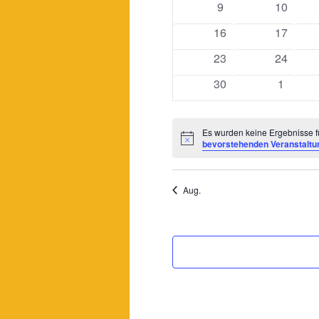
0
0
9
10
Veranstaltungen
Veransta
0
0
16
17
Veranstaltungen
Veransta
0
0
23
24
Veranstaltungen
Veransta
0
0
30
1
Veranstaltungen
Veranst
Es wurden keine Ergebnisse fü
Hinweis
bevorstehenden Veranstaltu
Aug.