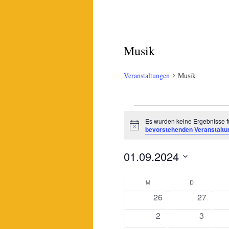
Musik
Veranstaltungen
Musik
Veranstaltungen
Es wurden keine Ergebnisse fü
Hinweis
bevorstehenden Veranstaltu
01.09.2024
Datum
Kalender
wählen.
M
MONTAG
D
DIENSTAG
0
0
26
27
von
Veranstaltungen
Veransta
0
0
2
3
Veranstaltungen
Veranstaltungen
Veranst