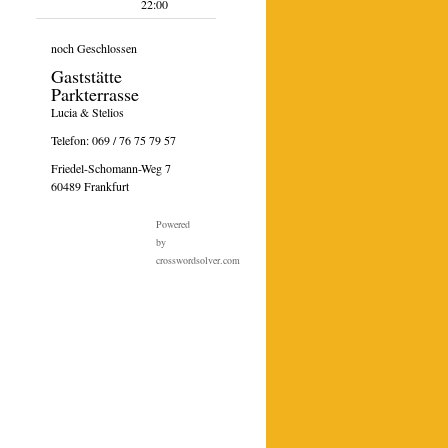
22:00
ungen
noch Geschlossen
ungen
Gaststätte
Parkterrasse
ungen
Lucia & Stelios
ungen
Telefon:
069 / 76 75 79 57
Friedel-Schomann-Weg 7
60489 Frankfurt
Powered
by
crosswordsolver.com