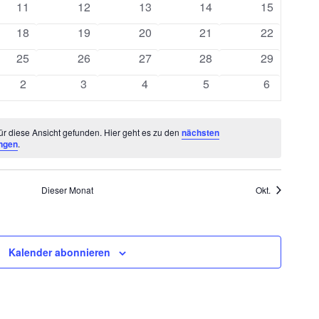
Navigation
0
0
0
0
0
11
12
13
14
15
ltungen
Veranstaltungen
Veranstaltungen
Veranstaltungen
Veranstaltungen
Veranstalt
0
0
0
0
0
18
19
20
21
22
ltungen
Veranstaltungen
Veranstaltungen
Veranstaltungen
Veranstaltungen
Veranstalt
0
0
0
0
0
25
26
27
28
29
ltungen
Veranstaltungen
Veranstaltungen
Veranstaltungen
Veranstaltungen
Veranstalt
0
0
0
0
0
2
3
4
5
6
altungen
Veranstaltungen
Veranstaltungen
Veranstaltungen
Veranstaltungen
Veranstalt
r diese Ansicht gefunden. Hier geht es zu den
nächsten
ngen
.
Dieser Monat
Okt.
Kalender abonnieren