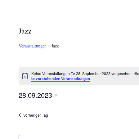
Jazz
Veranstaltungen
Jazz
Veranstaltungen
Keine Veranstaltungen für 28. September 2023 vorgesehen. Hie
Hinweis
für
bevorstehenden Veranstaltungen
.
28.
28.09.2023
September
Datum
wählen.
2023
Vorheriger Tag